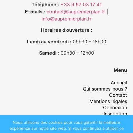
Téléphone :
+33 9 67 03 17 41
E-mails :
contact@aupremierplan.fr
|
info@aupremierplan.fr
Horaires d’ouverture :
Lundi au vendredi :
09h30 – 18h00
Samedi :
09h30 – 12h00
Menu
Accueil
Qui sommes-nous ?
Contact
Mentions légales
Connexion
Inscription
Nous utilisons des cookies pour vous garantir la meilleure
expérience sur notre site web. Si vous continuez à utiliser ce
Copyright @2024. Tous les droits sont réservés @
AU